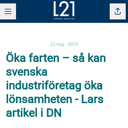
Dela 
KARRIÄRMENY
22 maj · 2015
Öka farten – så kan
svenska
industriföretag öka
lönsamheten - Lars
artikel i DN